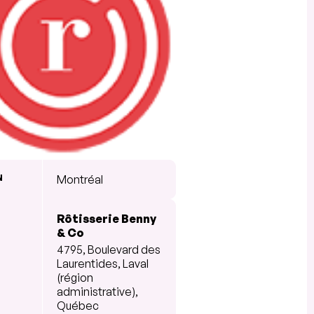
N
Montréal
Rôtisserie Benny
& Co
4795, Boulevard des
Laurentides, Laval
(région
administrative),
Québec