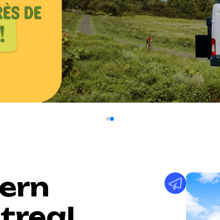
ern
treal