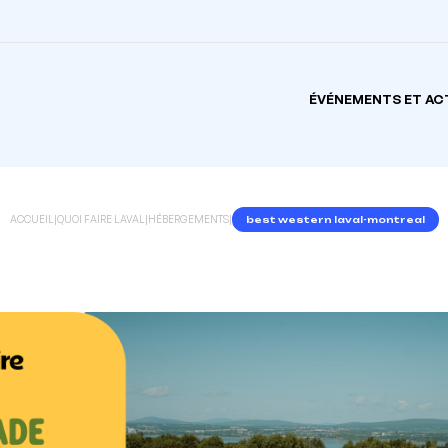
ÉVÉNEMENTS ET AC
ACCUEIL
|
QUOI FAIRE LAVAL
|
HÉBERGEMENTS
|
best western laval-montreal