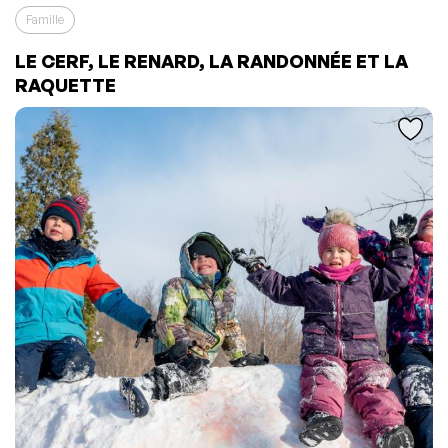
Famille
LE CERF, LE RENARD, LA RANDONNÉE ET LA
L'événement a été ajouté à vos favoris
Événement retiré de vos favoris
RAQUETTE
Consulter mes favoris
Consulter mes favoris