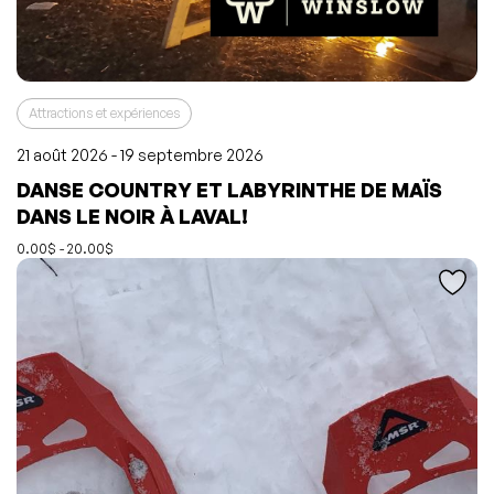
Attractions et expériences
21 août 2026 - 19 septembre 2026
DANSE COUNTRY ET LABYRINTHE DE MAÏS
L'événement a été ajouté à vos favoris
Événement retiré de vos favoris
DANS LE NOIR À LAVAL!
Consulter mes favoris
Consulter mes favoris
0.00$ - 20.00$