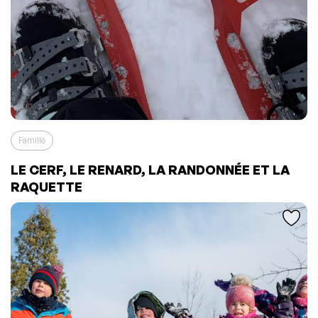
Famille
LE CERF, LE RENARD, LA RANDONNÉE ET LA
L'événement a été ajouté à vos favoris
Événement retiré de vos favoris
RAQUETTE
Consulter mes favoris
Consulter mes favoris