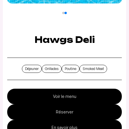
Hawgs Deli
Déjeuner
Grillades
Poutine
Smoked Meat
Voir le menu
Réserver
En savoir plus