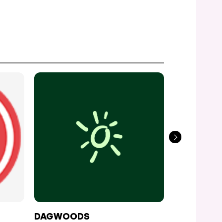
DAGWOODS
CHUCK’S 