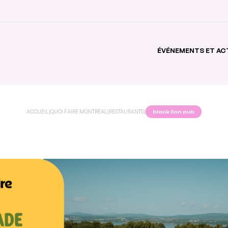
ÉVÉNEMENTS ET AC
ACCUEIL
|
QUOI FAIRE MONTRÉAL
|
RESTAURANTS
|
black lion pub