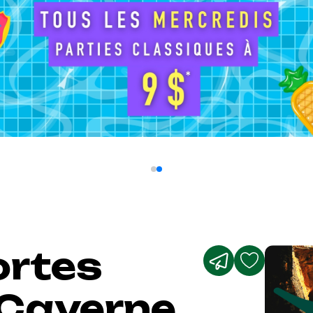
ortes
 Caverne