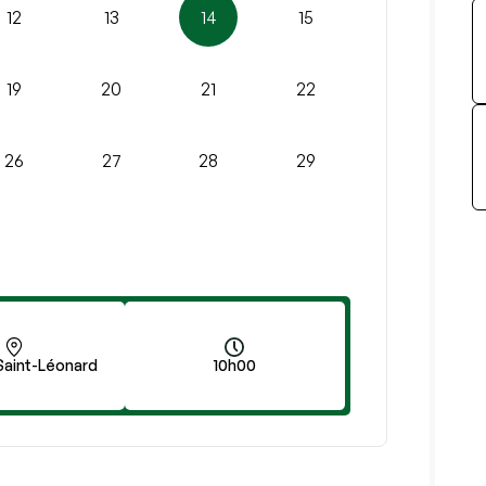
12
13
14
15
19
20
21
22
26
27
28
29
Saint-Léonard
10h00