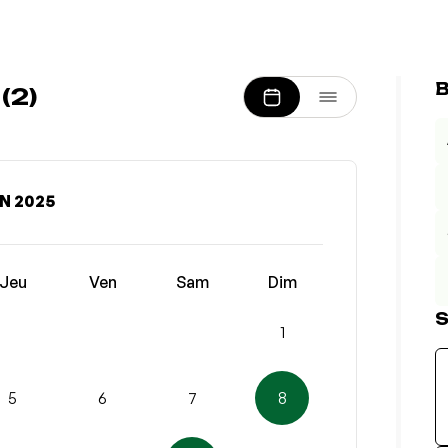
B
(2)
N 2025
Jeu
Ven
Sam
Dim
S
1
5
6
7
8