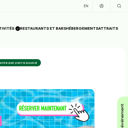
EN
TIVITÉS
RESTAURANTS ET BARS
HÉBERGEMENTS
ATTRAITS
enté par yarra sound
affiche ton événement