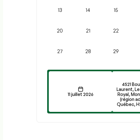
13
14
15
20
21
22
27
28
29
4521 Bou
Laurent, L
11 juillet 2026
Royal, Mon
(région a
Québec, H