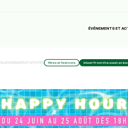
ÉVÉNEMENTS ET AC
ÉAL
|
ÉVÉNEMENTS ET ACTIVITÉS
|
fêtes et festivals
blast from the past prés