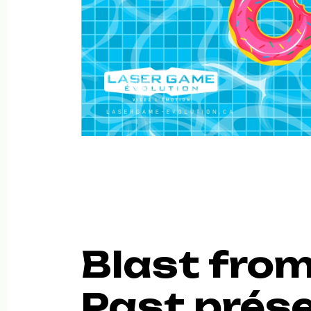
Blast from
Past prés