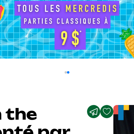
 the
enté par