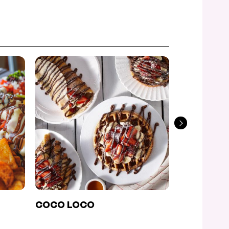
COCO LOCO
PAPARAZZI
MODERNA