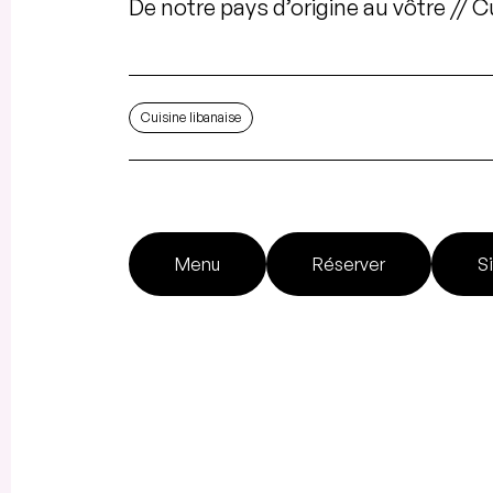
De notre pays d’origine au vôtre // 
Cuisine libanaise
Menu
Réserver
S