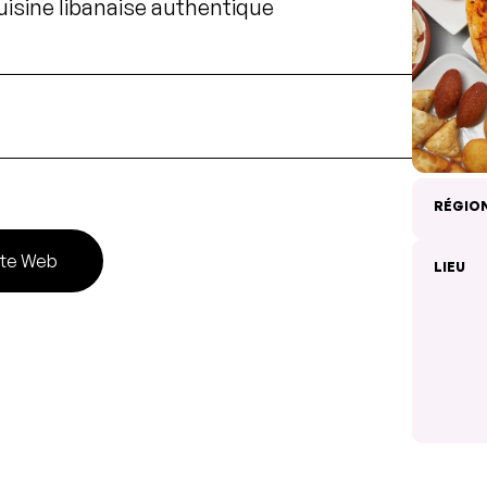
Cuisine libanaise authentique
RÉGIO
ite Web
LIEU