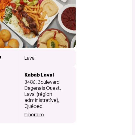
N
Laval
Kabab Laval
3486, Boulevard
Dagenais Ouest,
Laval (région
administrative),
Québec
Itinéraire