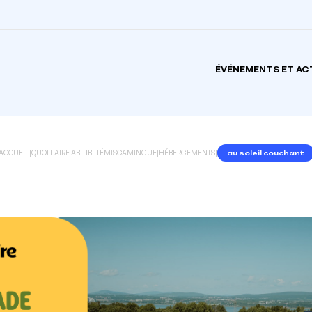
ÉVÉNEMENTS ET AC
ACCUEIL
|
QUOI FAIRE ABITIBI-TÉMISCAMINGUE
|
HÉBERGEMENTS
|
au soleil couchant