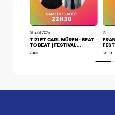
15 août 2026
15 août
TIZI ET CARL MÜREN - BEAT
FRAN
TO BEAT | FESTIVAL
FEST
LORETTAIN
GRAT
Gratuit
Gratuit