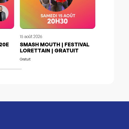
15 août 2026
15 août 2026
 20E
SMASH MOUTH | FESTIVAL
FEUX D'AR
LORETTAIN | GRATUIT
LORETTAI
Gratuit
Gratuit