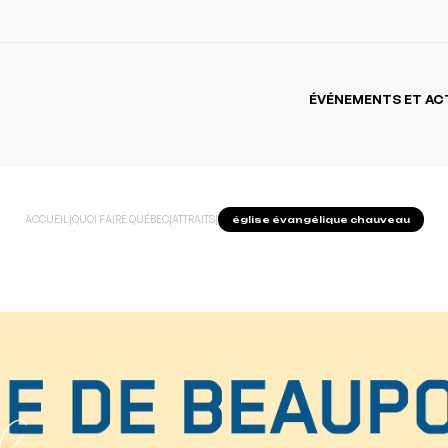
ÉVÉNEMENTS ET AC
ACCUEIL
|
QUOI FAIRE QUÉBEC
|
ATTRAITS
|
église évangélique chauveau