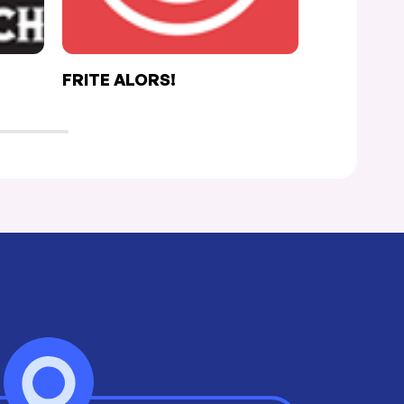
FRITE ALORS!
KE PASÓ M