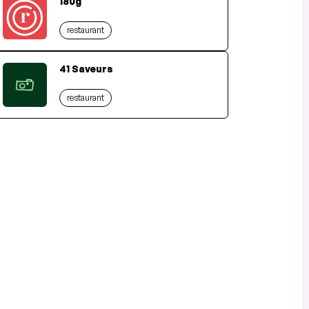
180g
restaurant
41 Saveurs
restaurant