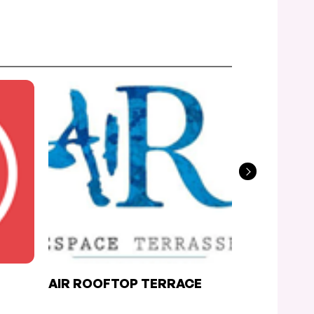
AIR ROOFTOP TERRACE
LE VIEUX 
RESTAUR