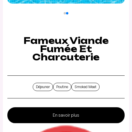
Fameux Viande
Fumée Et
Charcuterie
Déjeuner
Poutine
Smoked Meat
En savoir plus