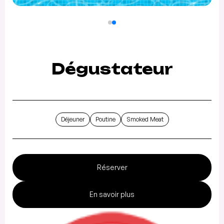
Dégustateur
Déjeuner
Poutine
Smoked Meat
Réserver
En savoir plus