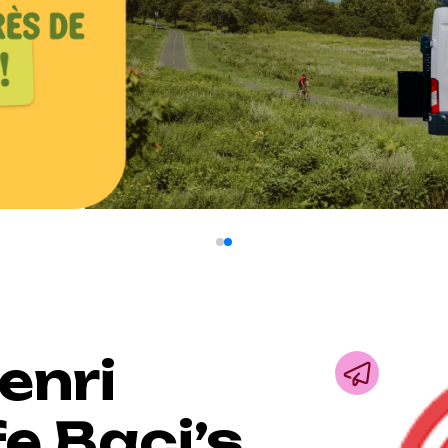
enri
e Baci’s