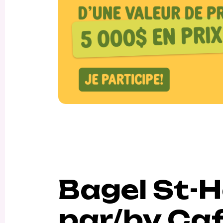
Bagel St-H
par/by Caf