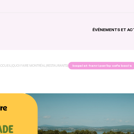
ÉVÉNEMENTS ET AC
CCUEIL
|
QUOI FAIRE MONTRÉAL
|
RESTAURANTS
|
bagel st-henri par/by cafe baci’s