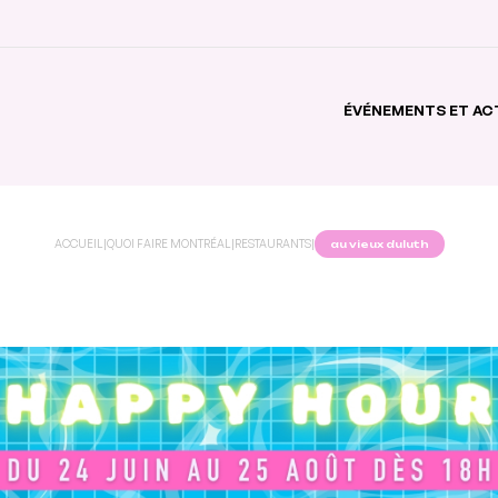
ÉVÉNEMENTS ET AC
ACCUEIL
|
QUOI FAIRE MONTRÉAL
|
RESTAURANTS
|
au vieux duluth