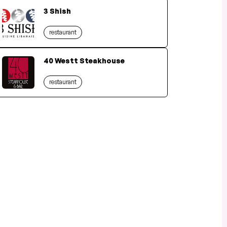
3 Shish
restaurant
40 Westt Steakhouse
restaurant