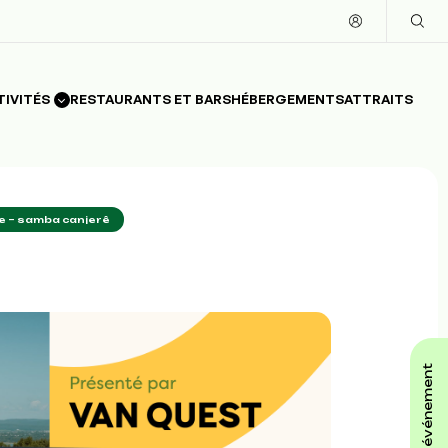
TIVITÉS
RESTAURANTS ET BARS
HÉBERGEMENTS
ATTRAITS
que – samba canjerê
affiche ton événement