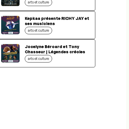
arts et culture
Kepkaa présente RICHY JAY et
ses musiciens
arts et culture
Jocelyne Béroard et Tony
Chasseur | Légendes créoles
arts et culture