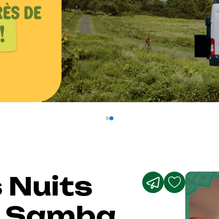
s Nuits
 – Samba