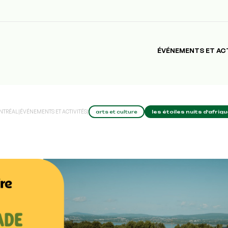
ÉVÉNEMENTS ET AC
ONTRÉAL
|
ÉVÉNEMENTS ET ACTIVITÉS
|
arts et culture
les étoiles nuits d'afri