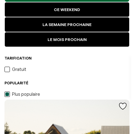
CE WEEKEND
LA SEMAINE PROCHAINE
LE MOIS PROCHAIN
TARIFICATION
Gratuit
POPULARITÉ
L'événement a été ajouté à vos favoris
Événement retiré de vos favoris
Consulter mes favoris
Consulter mes favoris
Plus populaire