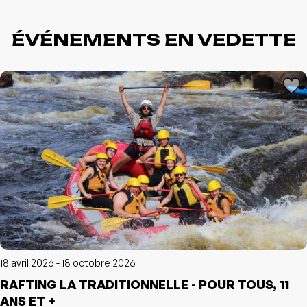
ÉVÉNEMENTS EN VEDETTE
L'événement a été ajouté à vos favoris
Événement retiré de vos favoris
Consulter mes favoris
Consulter mes favoris
18 avril 2026 - 18 octobre 2026
RAFTING LA TRADITIONNELLE - POUR TOUS, 11
L'événement a été ajouté à vos favoris
Événement retiré de vos favoris
ANS ET +
Consulter mes favoris
Consulter mes favoris