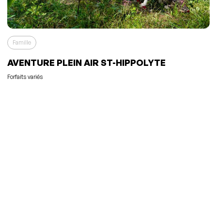
Famille
AVENTURE PLEIN AIR ST-HIPPOLYTE
Forfaits variés
L'événement a été ajouté à vos favoris
Événement retiré de vos favoris