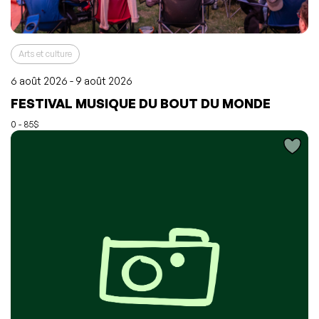
Arts et culture
6 août 2026 - 9 août 2026
L'événement a été ajouté à vos favoris
Événement retiré de vos favoris
FESTIVAL MUSIQUE DU BOUT DU MONDE
Consulter mes favoris
Consulter mes favoris
0 - 85$