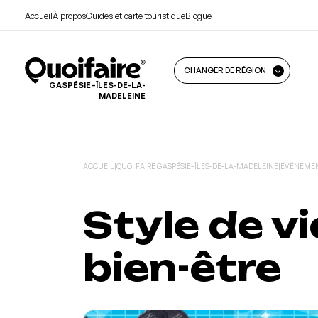
Accueil
À propos
Guides et carte touristique
Blogue
CHANGER DE RÉGION
GASPÉSIE–ÎLES-DE-LA-
MADELEINE
ACCUEIL
|
QUOI FAIRE GASPÉSIE–ÎLES-DE-LA-MADELEINE
|
ÉVÉNEMENT
Style de vi
bien-être