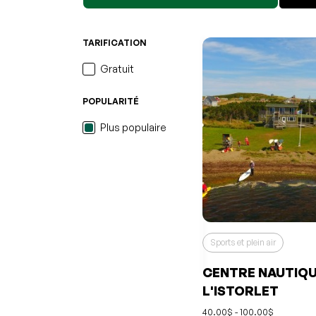
favoris
Événement retiré de v
Consulter mes favoris
Consulter mes favoris
TARIFICATION
Gratuit
POPULARITÉ
Plus populaire
Sports et plein air
CENTRE NAUTIQU
L'ISTORLET
40.00$ - 100.00$