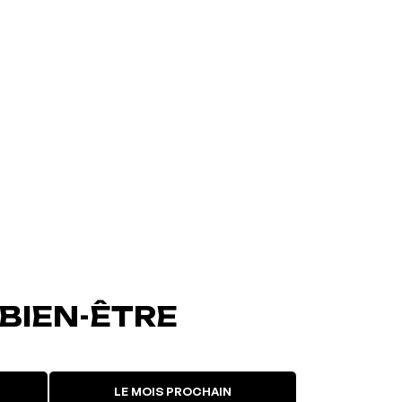
 BIEN-ÊTRE
LE MOIS PROCHAIN
L'événement a été ajouté à vos