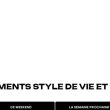
ENTS STYLE DE VIE ET
CE WEEKEND
LA SEMAINE PROCHAINE
uté à vos
L'événement a été ajouté à vos