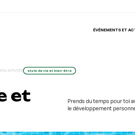
ÉVÉNEMENTS ET AC
S & ACTIVITÉS
|
style de vie et bien-être
e et
Prends du temps pour toi av
le développement personnel