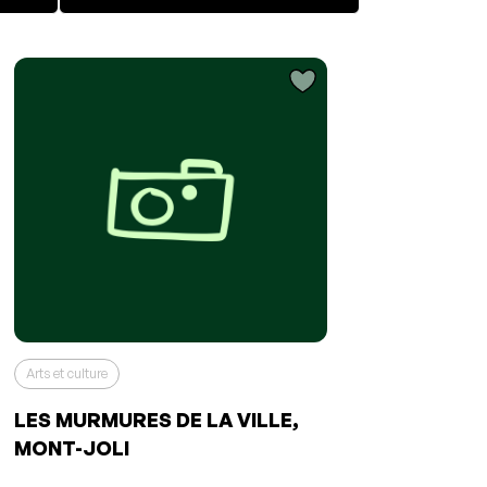
favoris
Événement retiré de vos favoris
Consulter mes favoris
Consulter mes favoris
Arts et culture
LES MURMURES DE LA VILLE,
MONT-JOLI