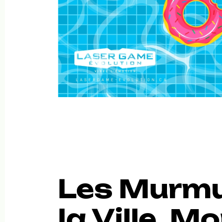
Les Murmu
la Ville, M