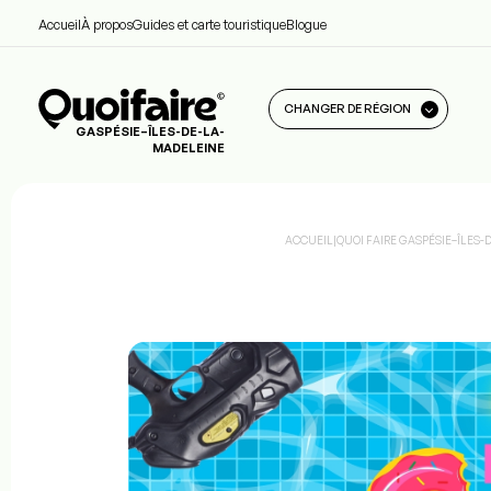
Accueil
À propos
Guides et carte touristique
Blogue
CHANGER DE RÉGION
GASPÉSIE–ÎLES-DE-LA-
MADELEINE
ACCUEIL
|
QUOI FAIRE GASPÉSIE–ÎLES