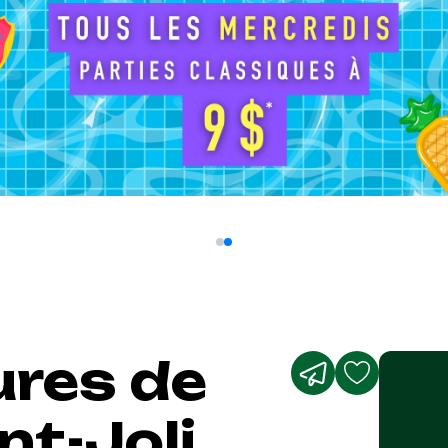
res de
ont-Joli