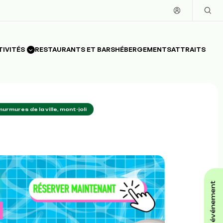
TIVITÉS
RESTAURANTS ET BARS
HÉBERGEMENTS
ATTRAITS
murmures de la ville, mont-joli
affiche ton événement