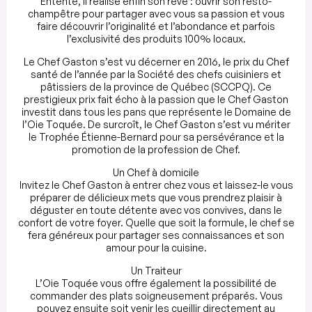
Entente, il réalise enfin son rêve : ouvrir son resto-
champêtre pour partager avec vous sa passion et vous
faire découvrir l’originalité et l’abondance et parfois
l’exclusivité des produits 100% locaux.
Le Chef Gaston s’est vu décerner en 2016, le prix du Chef
santé de l’année par la Société des chefs cuisiniers et
pâtissiers de la province de Québec (SCCPQ). Ce
prestigieux prix fait écho à la passion que le Chef Gaston
investit dans tous les pans que représente le Domaine de
l’Oie Toquée. De surcroît, le Chef Gaston s’est vu mériter
le Trophée Étienne-Bernard pour sa persévérance et la
promotion de la profession de Chef.
Un Chef à domicile
Invitez le Chef Gaston à entrer chez vous et laissez-le vous
préparer de délicieux mets que vous prendrez plaisir à
déguster en toute détente avec vos convives, dans le
confort de votre foyer. Quelle que soit la formule, le chef se
fera généreux pour partager ses connaissances et son
amour pour la cuisine.
Un Traiteur
L’Oie Toquée vous offre également la possibilité de
commander des plats soigneusement préparés. Vous
pouvez ensuite soit venir les cueillir directement au