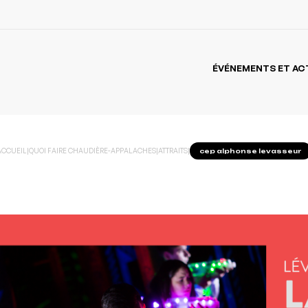
ÉVÉNEMENTS ET AC
ACCUEIL
|
QUOI FAIRE CHAUDIÈRE-APPALACHES
|
ATTRAITS
|
cep alphonse levasseur