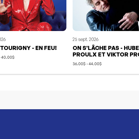
026
25 sept. 2026
 TOURIGNY - EN FEU!
ON S'LÂCHE PAS - HUB
PROULX ET VIKTOR P
- 40.00$
36.00$ - 44.00$