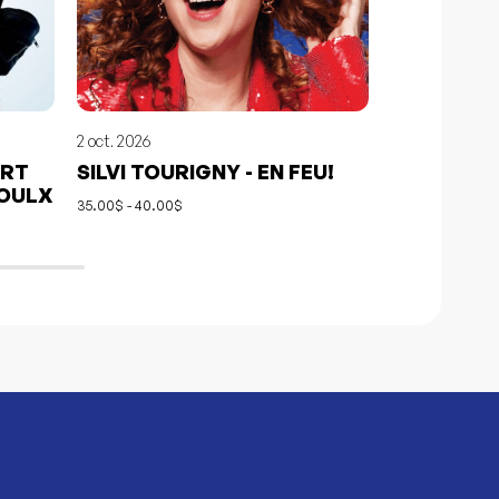
2 oct. 2026
3 oct. 2026
ERT
SILVI TOURIGNY - EN FEU!
GUY BÉLA
ROULX
POSTCAR
35.00$ - 40.00$
40.00$ - 50.00$