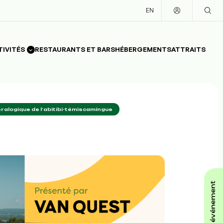
EN
TIVITÉS
RESTAURANTS ET BARS
HÉBERGEMENTS
ATTRAITS
ralogique de l’abitibi-témiscamingue
affiche ton événement