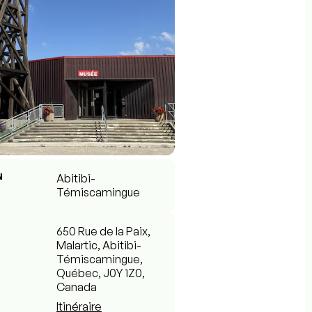
N
Abitibi-
Témiscamingue
650 Rue de la Paix,
Malartic, Abitibi-
Témiscamingue,
Québec, J0Y 1Z0,
Canada
Itinéraire