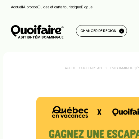
Accueil
À propos
Guides et carte touristique
Blogue
CHANGER DE RÉGION
ABITIBI-TÉMISCAMINGUE
ACCUEIL
|
QUOI FAIRE ABITIBI-TÉMISCAMINGUE
|
É