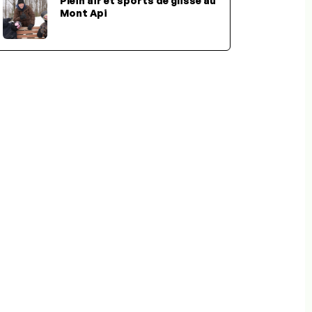
Plein air et sports de glisse au
Mont Api