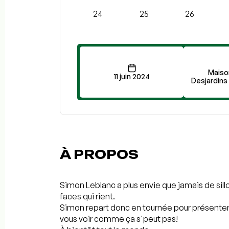
24
25
26
Maiso
11 juin 2024
Desjardins
À PROPOS
Simon Leblanc a plus envie que jamais de sil
faces qui rient.
Simon repart donc en tournée pour présenter 
vous voir comme ça s'peut pas!