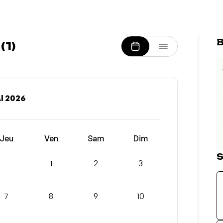
B
1)
I 2026
Jeu
Ven
Sam
Dim
S
1
2
3
7
8
9
10