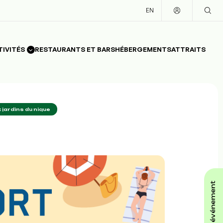
EN
TIVITÉS
RESTAURANTS ET BARS
HÉBERGEMENTS
ATTRAITS
 jardins du nique
affiche ton événement