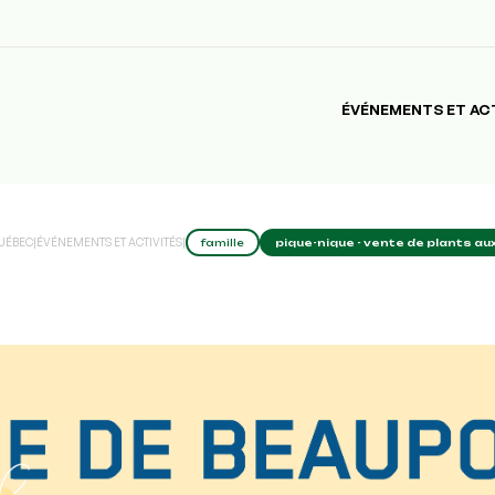
ÉVÉNEMENTS ET AC
QUÉBEC
|
ÉVÉNEMENTS ET ACTIVITÉS
|
famille
pique-nique - vente de plants aux