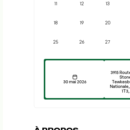
11
12
13
18
19
20
25
26
27
3915 Rout
Ston
30 mai 2026
Tewkesbu
Nationale
1T3