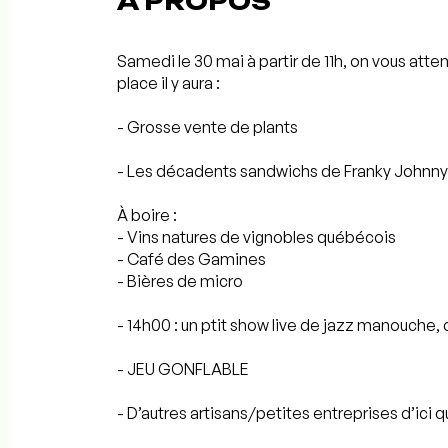
À PROPOS
Samedi le 30 mai à partir de 11h, on vous atte
place il y aura :
- Grosse vente de plants
- Les décadents sandwichs de Franky Johnny
À boire :
- Vins natures de vignobles québécois
- Café des Gamines
- Bières de micro
- 14h00 : un ptit show live de jazz manouche
- JEU GONFLABLE
- D’autres artisans/petites entreprises d’ici q