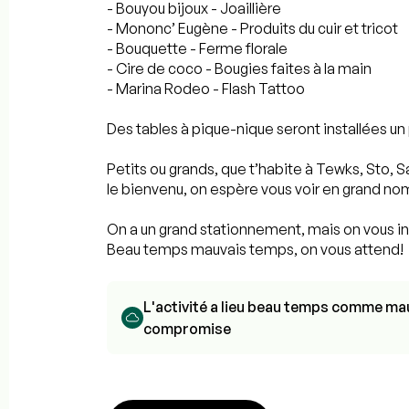
- Bouyou bijoux - Joaillière
- Mononc’ Eugène - Produits du cuir et tricot
- Bouquette - Ferme florale
- Cire de coco - Bougies faites à la main
- Marina Rodeo - Flash Tattoo
Des tables à pique-nique seront installées un p
Petits ou grands, que t’habite à Tewks, Sto,
le bienvenu, on espère vous voir en grand no
On a un grand stationnement, mais on vous inv
Beau temps mauvais temps, on vous attend!
L'activité a lieu beau temps comme mau
compromise