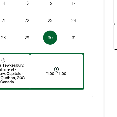
14
15
16
17
21
22
23
24
28
29
30
31
e Tewkesbury,
eham-et-
ry, Capitale-
11:00 - 16:00
, Québec, G3C
, Canada