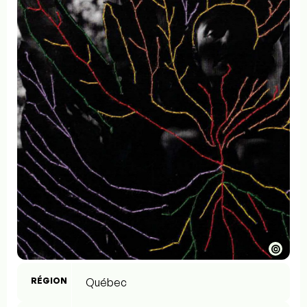
©
RÉGION
Québec