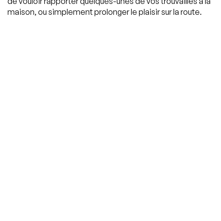
de vouloir rapporter quelques-unes de vos trouvailles à la
maison, ou simplement prolonger le plaisir sur la route.