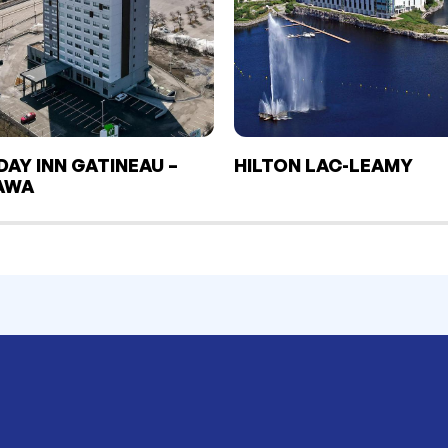
DAY INN GATINEAU –
HILTON LAC-LEAMY
AWA