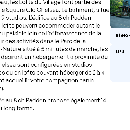
eau, les Lofts du Village font partie des
le Square Old Chelsea. Le bâtiment, situé
 9 studios. L’édifice au 8 ch Padden
es lofts peuvent accommoder autant le
eu paisible loin de l’effervescence de la
RÉGIO
r des activités dans le Parc de la
-Nature situé à 5 minutes de marche, les
LIEU
es désirant un hébergement à proximité du
helsea sont configurées en studios
 ou en lofts pouvant héberger de 2 à 4
t accueillir votre compagnon canin
).
tuée au 8 ch Padden propose également 14
u long terme.