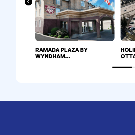
RAMADA PLAZA BY
HOLI
WYNDHAM
OTT
GATINEAU/MANOIR DU
CASINO