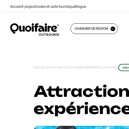
Accueil
À propos
Guides et carte touristique
Blogue
CHANGER DE RÉGION
OUTAOUAIS
ACCUEIL
|
QUOI FAIRE OUTAOUAIS
|
ÉVÉNEMENTS & ACTIVITÉS
|
att
Attraction
expérienc