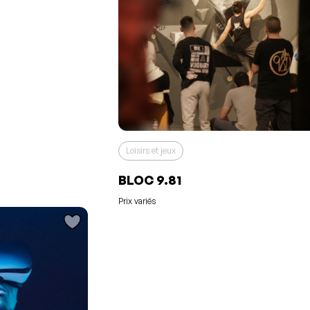
Loisirs et jeux
uté à vos
os favoris
BLOC 9.81
Prix variés