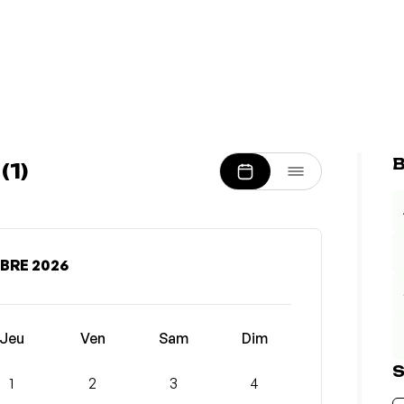
B
1)
BRE 2026
Jeu
Ven
Sam
Dim
S
1
2
3
4