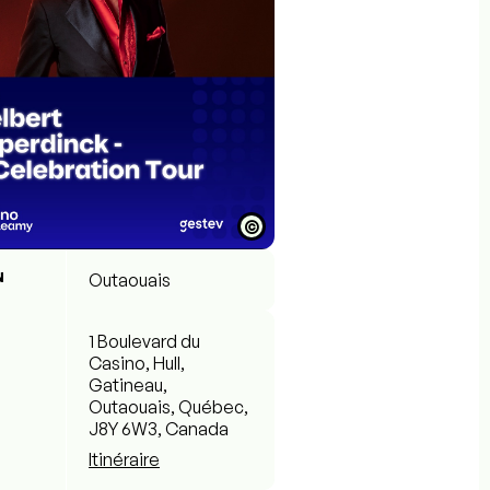
©
N
Outaouais
1 Boulevard du
Casino, Hull,
Gatineau,
Outaouais, Québec,
J8Y 6W3, Canada
Itinéraire