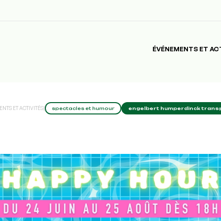
ÉVÉNEMENTS ET AC
NTS ET ACTIVITÉS
|
spectacles et humour
engelbert humperdinck transpo