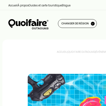
Accueil
À propos
Guides et carte touristique
Blogue
CHANGER DE RÉGION
OUTAOUAIS
ACCUEIL
|
QUOI FAIRE OUTAOUAIS
|
ÉVÉNEME