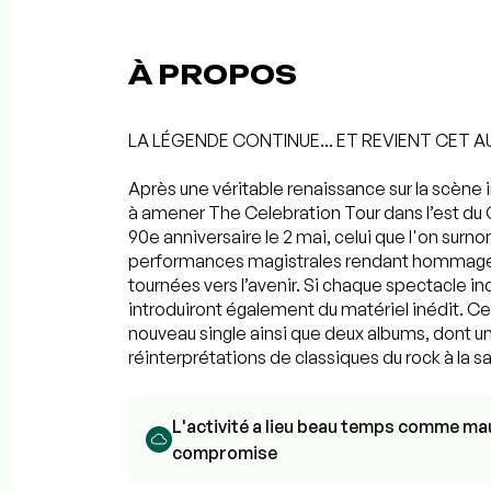
À PROPOS
LA LÉGENDE CONTINUE... ET REVIENT CET 
Après une véritable renaissance sur la scène
à amener The Celebration Tour dans l’est du
90e anniversaire le 2 mai, celui que l'on surn
performances magistrales rendant hommage à
tournées vers l’avenir. Si chaque spectacle in
introduiront également du matériel inédit. C
nouveau single ainsi que deux albums, dont u
réinterprétations de classiques du rock à la
L'activité a lieu beau temps comme mau
compromise