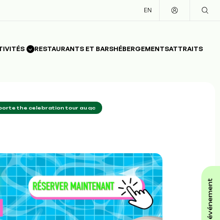
EN
TIVITÉS
RESTAURANTS ET BARS
HÉBERGEMENTS
ATTRAITS
rte the celebration tour au qc
affiche ton événement