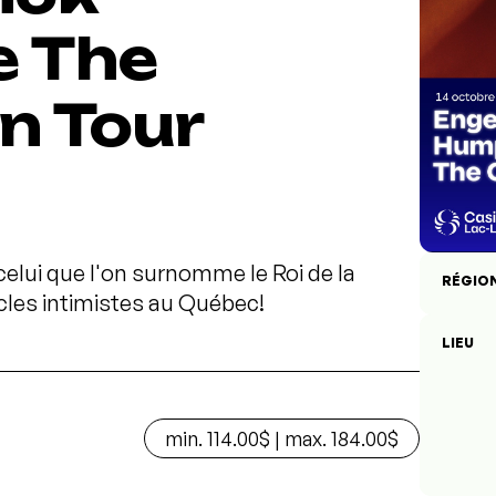
e The
n Tour
elui que l'on surnomme le Roi de la
RÉGIO
cles intimistes au Québec!
LIEU
min. 114.00$ | max. 184.00$