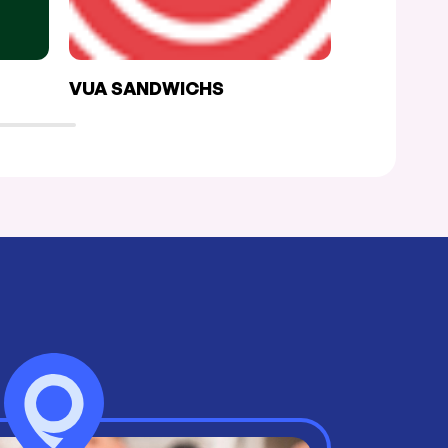
VUA SANDWICHS
THAI EXP