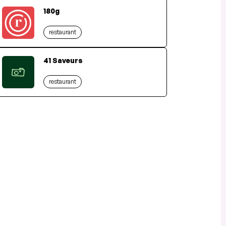
180g
restaurant
41 Saveurs
restaurant