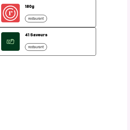
180g
restaurant
41 Saveurs
restaurant