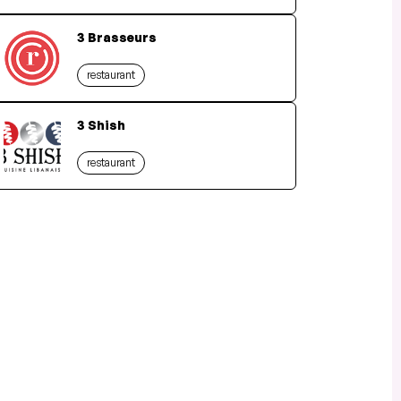
3 Brasseurs
restaurant
3 Shish
restaurant