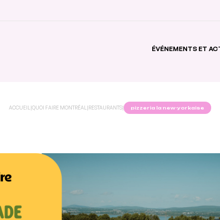
ÉVÉNEMENTS ET AC
ACCUEIL
|
QUOI FAIRE MONTRÉAL
|
RESTAURANTS
|
pizzeria la new-yorkaise