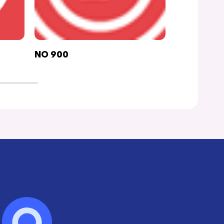
NO 900
OKANE SU