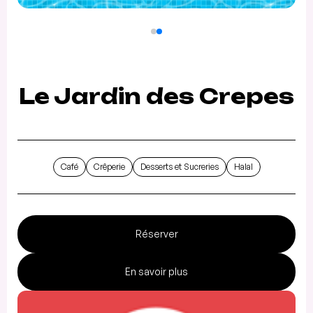
Le Jardin des Crepes
Café
Crêperie
Desserts et Sucreries
Halal
Réserver
En savoir plus