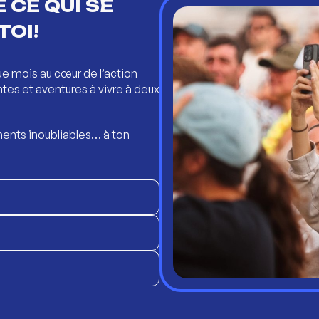
 CE QUI SE
TOI!
ue mois au cœur de l’action
ntes et aventures à vivre à deux
ents inoubliables… à ton