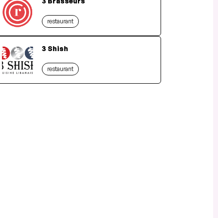
3 Brasseurs
restaurant
3 Shish
restaurant