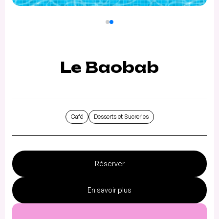
Le Baobab
Café
Desserts et Sucreries
Réserver
En savoir plus