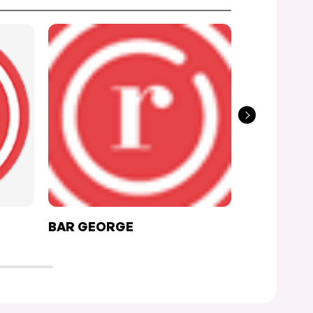
BAR GEORGE
CAFÉ RÉP