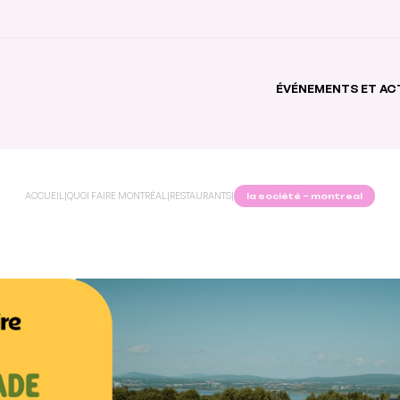
ÉVÉNEMENTS ET AC
ACCUEIL
|
QUOI FAIRE MONTRÉAL
|
RESTAURANTS
|
la société – montreal