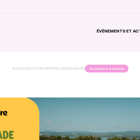
ÉVÉNEMENTS ET AC
ACCUEIL
|
QUOI FAIRE MONTRÉAL
|
RESTAURANTS
|
la cabane à danny