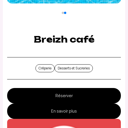
Breizh café
Crêperie
Desserts et Sucreries
Réserver
En savoir plus