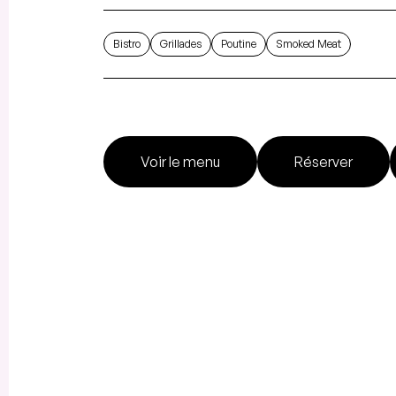
Bistro
Grillades
Poutine
Smoked Meat
Voir le menu
Réserver