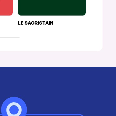
LE SACRISTAIN
BINERIE C
VILLE