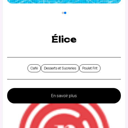
Élice
Café
Desserts et Sucreries
Poulet Frit
En savoir plus