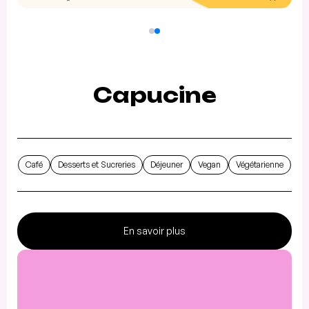
Capucine
Café
Desserts et Sucreries
Déjeuner
Vegan
Végétarienne
En savoir plus