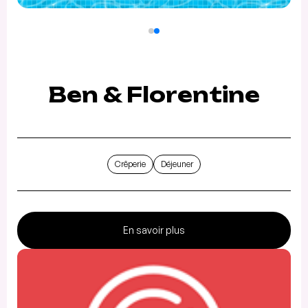
Ben & Florentine
Crêperie
Déjeuner
En savoir plus