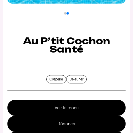
Au P’tit Cochon
Santé
Crêperie
Déjeuner
Voir le menu
Réserver